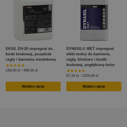
EKSIL EH-20 impregnat do
DYNASIL® WET impregnat
koski brukowej, posadzek
efekt mokry do kamienia,
cegły i kamienia oleofobowy
cegły, klinkieru i kostki
brukowej, pogłębiony kolor
158,00
zł
–
996,00
zł
87,33
zł
–
2250,90
zł
Wybierz opcje
Wybierz opcje