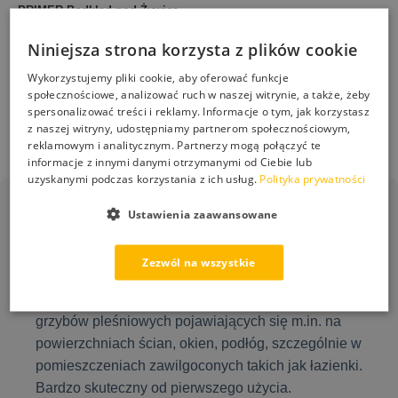
PRIMER Podkład pod Żywicę
STONEHOLDER Spoiwo do
Neoepoksyd Grunt do Betonu
Kruszyw i Kory Trwała
ESKIL 5L
Niniejsza strona korzysta z plików cookie
Stabilizacja Nawierzchni 5L
292,00
zł
Wykorzystujemy pliki cookie, aby oferować funkcje
249,00
zł
społecznościowe, analizować ruch w naszej witrynie, a także, żeby
spersonalizować treści i reklamy. Informacje o tym, jak korzystasz
Dodaj do koszyka
Dodaj do koszyka
z naszej witryny, udostępniamy partnerom społecznościowym,
reklamowym i analitycznym. Partnerzy mogą połączyć te
informacje z innymi danymi otrzymanymi od Ciebie lub
uzyskanymi podczas korzystania z ich usług.
Polityka prywatności
Ustawienia zaawansowane
PS-50 Grzyb Stop
Zezwól na wszystkie
Gotowy do użycia płyn przeznaczony do usuwania
grzybów pleśniowych pojawiających się m.in. na
powierzchniach ścian, okien, podłóg, szczególnie w
pomieszczeniach zawilgoconych takich jak łazienki.
Bardzo skuteczny od pierwszego użycia.