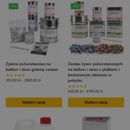
-5%
-5%
Żywica poliuretanowa na
Zestaw żywic poliuretanowych
balkon i taras gotowy zestaw
na balkon i taras z płatkami i
bezbarwnym lakierem w
połysku
353,00
zł
–
2980,00
zł
628,00
zł
–
3760,00
zł
Wybierz opcję
Wybierz opcję