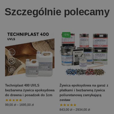
Szczególnie polecamy
-5%
Techniplast 400 UVLS
Żywica epoksydowa na garaż z
bezbarwna żywica epoksydowa
płatkami i bezbarwną żywica
do drewna i posadzek do 1cm
poliuretanową zamykającą
zestaw
99,00
zł
–
1695,00
zł
843,00
zł
–
2934,00
zł