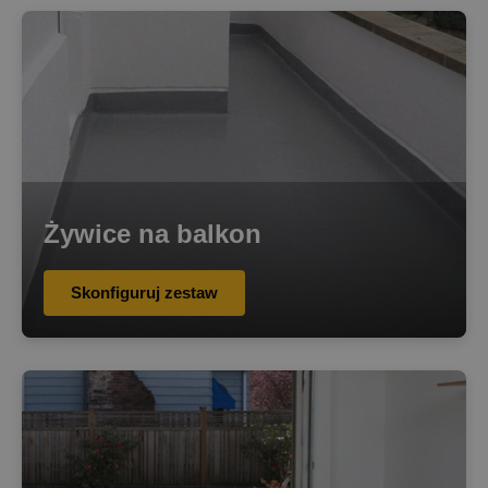
Żywice na balkon
Skonfiguruj zestaw