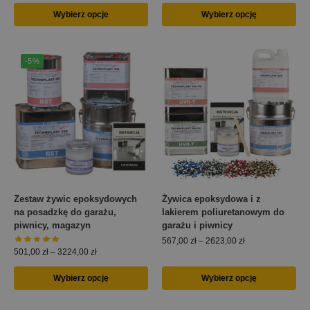
Wybierz opcje
Wybierz opcję
-5%
Zestaw żywic epoksydowych
Żywica epoksydowa i z
na posadzkę do garażu,
lakierem poliuretanowym do
piwnicy, magazyn
garażu i piwnicy
567,00
zł
–
2623,00
zł
501,00
zł
–
3224,00
zł
Wybierz opcję
Wybierz opcję