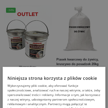
-34%
Piasek kwarcowy do żywicy,
kruszywo do posadzek 20kg
Wyprzedany
65,00
zł
Niniejsza strona korzysta z plików cookie
Outlet Jurga impregnat
koloryzujący do kostki
Wykorzystujemy pliki cookie, aby oferować funkcje
brukowej i betonu Jasny Szary
społecznościowe, analizować ruch w naszej witrynie, a także, żeby
2.5l
spersonalizować treści i reklamy. Informacje o tym, jak korzystasz
109,00
zł
165,00
zł
z naszej witryny, udostępniamy partnerom społecznościowym,
reklamowym i analitycznym. Partnerzy mogą połączyć te
Dowiedz się więcej
Dodaj do koszyka