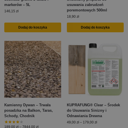
markerów – 5L
usuwania zabrudzeń
poremontowych 500ml
146,15
zł
18,90
zł
Dodaj do koszyka
Dodaj do koszyka
Kamienny Dywan – Trwała
KUPRAFUNG® Clear – Środek
posadzka na Balkon, Taras,
do Usuwania Sinizny i
Schody, Chodnik
Odnawiania Drewna
49,00
zł
–
179,00
zł
189,00
zł
–
7844,00
zł