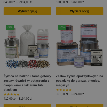
843,00
zł
–
2934,00
zł
628,00
zł
–
3760,00
zł
Wybierz opcję
Wybierz opcję
-5%
-5%
Żywica na balkon i taras gotowy
Zestaw żywic epoksydowych na
zestaw również w połączeniu z
posadzkę do garażu, piwnicy,
okapnikami z lakierem lub
magazyn
piaskiem
501,00
zł
–
3224,00
zł
412,00
zł
–
3194,00
zł