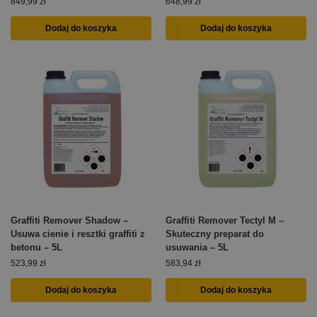
849,99
zł
648,99
zł
Dodaj do koszyka
Dodaj do koszyka
Graffiti Remover Shadow –
Graffiti Remover Tectyl M –
Usuwa cienie i resztki graffiti z
Skuteczny preparat do
betonu – 5L
usuwania – 5L
523,99
zł
583,94
zł
Dodaj do koszyka
Dodaj do koszyka