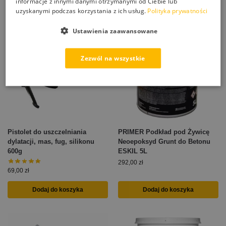
informacje z innymi danymi otrzymanymi od Ciebie lub
uzyskanymi podczas korzystania z ich usług.
Polityka prywatności
Ustawienia zaawansowane
Zezwól na wszystkie
Pistolet do uszczelniania
PRIMER Podkład pod Żywicę
dylatacji, mas, fug, silikonu
Neoepoksyd Grunt do Betonu
600g
ESKIL 5L
292,00
zł
69,00
zł
Dodaj do koszyka
Dodaj do koszyka