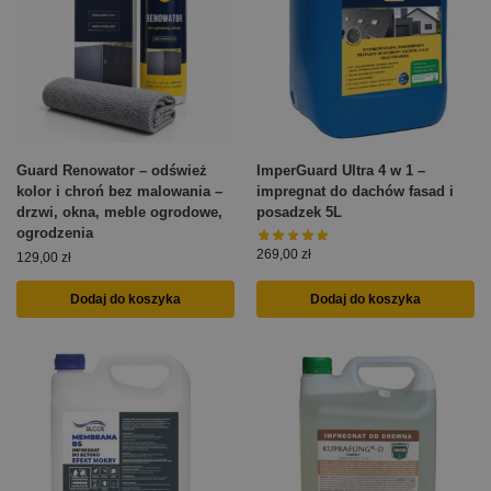
Guard Renowator – odśwież
ImperGuard Ultra 4 w 1 –
kolor i chroń bez malowania –
impregnat do dachów fasad i
drzwi, okna, meble ogrodowe,
posadzek 5L
ogrodzenia
269,00
zł
129,00
zł
Dodaj do koszyka
Dodaj do koszyka