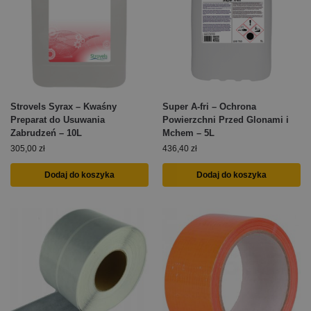
Strovels Syrax – Kwaśny
Super A-fri – Ochrona
Preparat do Usuwania
Powierzchni Przed Glonami i
Zabrudzeń – 10L
Mchem – 5L
305,00
zł
436,40
zł
Dodaj do koszyka
Dodaj do koszyka