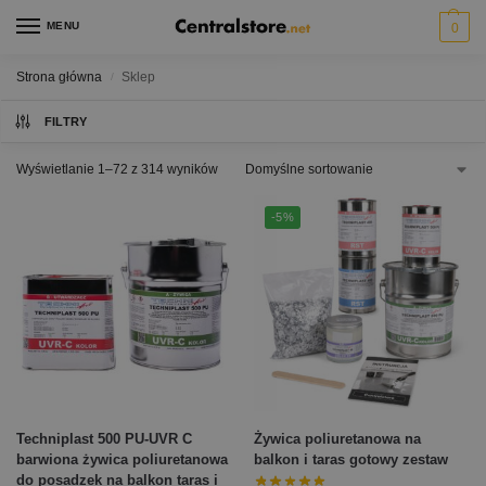
MENU
0
Strona główna
Sklep
/
FILTRY
Wyświetlanie 1–72 z 314 wyników
-5%
Techniplast 500 PU-UVR C
Żywica poliuretanowa na
barwiona żywica poliuretanowa
balkon i taras gotowy zestaw
do posadzek na balkon taras i