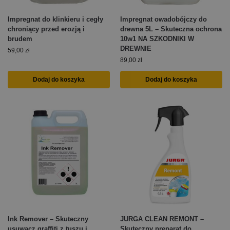
Impregnat do klinkieru i cegły
Impregnat owadobójczy do
chroniący przed erozją i
drewna 5L – Skuteczna ochrona
brudem
10w1 NA SZKODNIKI W
DREWNIE
59,00
zł
89,00
zł
Dodaj do koszyka
Dodaj do koszyka
Ink Remover – Skuteczny
JURGA CLEAN REMONT –
usuwacz graffiti z tuszu i
Skuteczny preparat do