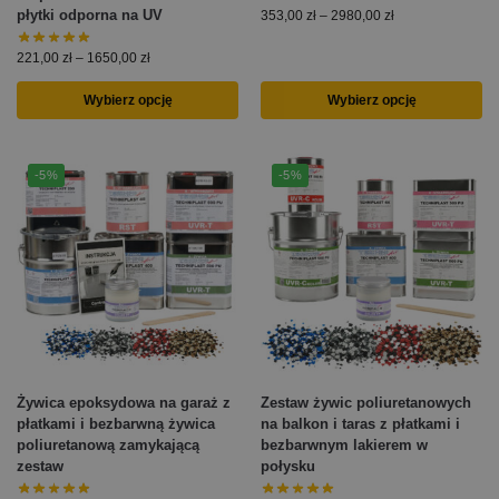
płytki odporna na UV
353,00
zł
–
2980,00
zł
221,00
zł
–
1650,00
zł
Wybierz opcję
Wybierz opcję
-5%
-5%
Żywica epoksydowa na garaż z
Zestaw żywic poliuretanowych
płatkami i bezbarwną żywica
na balkon i taras z płatkami i
poliuretanową zamykającą
bezbarwnym lakierem w
zestaw
połysku