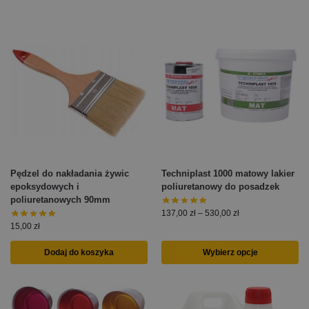
Pędzel do nakładania żywic
Techniplast 1000 matowy lakier
epoksydowych i
poliuretanowy do posadzek
poliuretanowych 90mm
137,00
zł
–
530,00
zł
15,00
zł
Dodaj do koszyka
Wybierz opcje