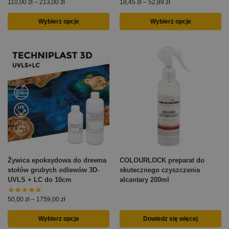
110,00
zł
–
213,00
zł
18,45
zł
–
52,89
zł
Wybierz opcje
Wybierz opcje
Żywica epoksydowa do drewna
COLOURLOCK preparat do
stołów grubych odlewów 3D-
skutecznego czyszczenia
UVLS + LC do 10cm
alcantary 200ml
50,00
zł
–
1759,00
zł
Wybierz opcje
Dowiedz się więcej