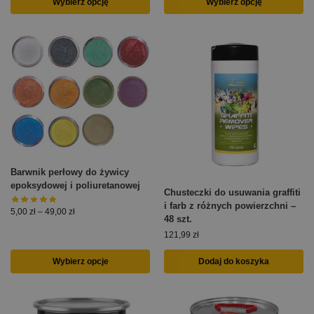
Wybierz opcję
Wybierz opcję
Barwnik perłowy do żywicy
epoksydowej i poliuretanowej
Chusteczki do usuwania graffiti
i farb z różnych powierzchni –
5,00
zł
–
49,00
zł
48 szt.
121,99
zł
Wybierz opcje
Dodaj do koszyka