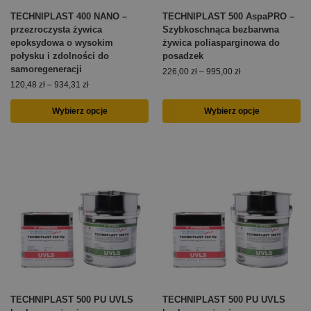
TECHNIPLAST 400 NANO –
TECHNIPLAST 500 AspaPRO –
przezroczysta żywica
Szybkoschnąca bezbarwna
epoksydowa o wysokim
żywica poliasparginowa do
połysku i zdolności do
posadzek
samoregeneracji
226,00
zł
–
995,00
zł
120,48
zł
–
934,31
zł
Wybierz opcje
Wybierz opcje
TECHNIPLAST 500 PU UVLS
TECHNIPLAST 500 PU UVLS