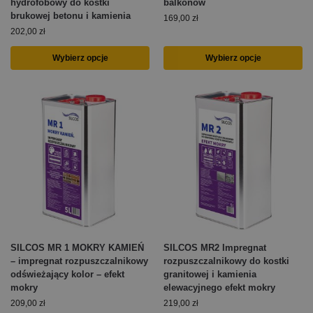
hydrofobowy do kostki
balkonów
brukowej betonu i kamienia
169,00
zł
202,00
zł
Wybierz opcje
Wybierz opcje
SILCOS MR 1 MOKRY KAMIEŃ
SILCOS MR2 Impregnat
– impregnat rozpuszczalnikowy
rozpuszczalnikowy do kostki
odświeżający kolor – efekt
granitowej i kamienia
mokry
elewacyjnego efekt mokry
209,00
zł
219,00
zł