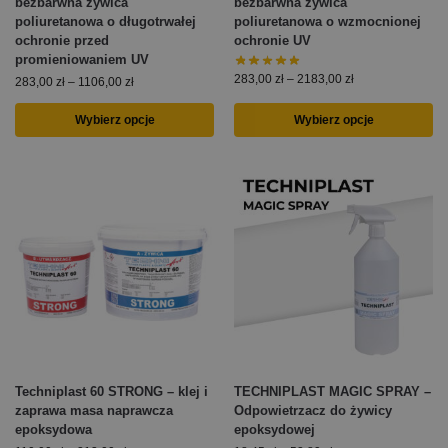
bezbarwna żywica
bezbarwna żywica
poliuretanowa o długotrwałej
poliuretanowa o wzmocnionej
ochronie przed
ochronie UV
promieniowaniem UV
283,00
zł
–
2183,00
zł
283,00
zł
–
1106,00
zł
Wybierz opcje
Wybierz opcje
Techniplast 60 STRONG – klej i
TECHNIPLAST MAGIC SPRAY –
zaprawa masa naprawcza
Odpowietrzacz do żywicy
epoksydowa
epoksydowej