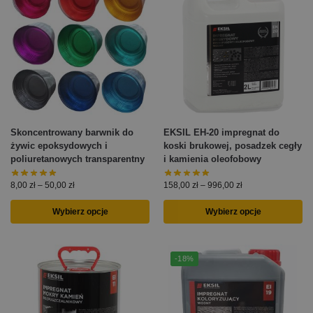
Skoncentrowany barwnik do
EKSIL EH-20 impregnat do
żywic epoksydowych i
koski brukowej, posadzek cegły
poliuretanowych transparentny
i kamienia oleofobowy
8,00
zł
–
50,00
zł
158,00
zł
–
996,00
zł
Wybierz opcje
Wybierz opcje
-18%