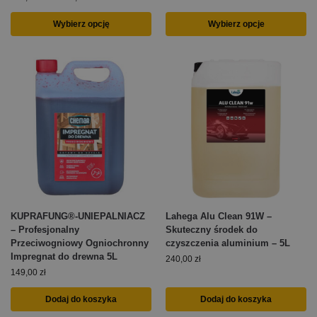
Wybierz opcję
Wybierz opcje
KUPRAFUNG®-UNIEPALNIACZ
Lahega Alu Clean 91W –
– Profesjonalny
Skuteczny środek do
Przeciwogniowy Ogniochronny
czyszczenia aluminium – 5L
Impregnat do drewna 5L
240,00
zł
149,00
zł
Dodaj do koszyka
Dodaj do koszyka