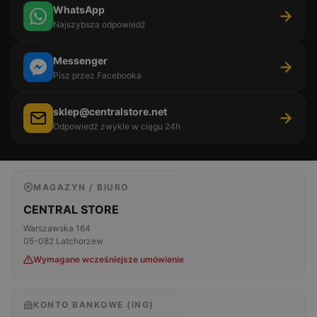
WhatsApp
Najszybsza odpowiedź
Messenger
Pisz przez Facebooka
sklep@centralstore.net
Odpowiedź zwykle w ciągu 24h
MAGAZYN / BIURO
CENTRAL STORE
Warszawska 164
05-082 Latchorzew
Wymagane wcześniejsze umówienie
KONTO BANKOWE (ING)