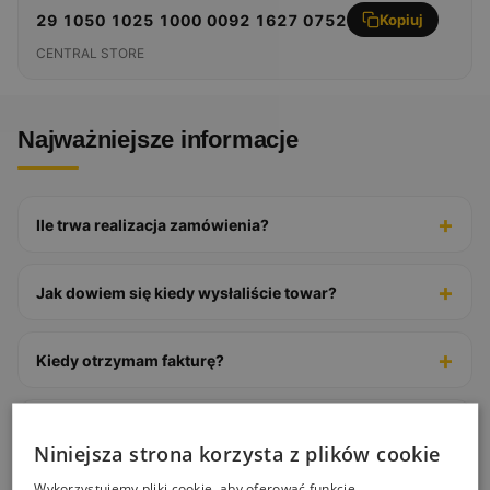
29 1050 1025 1000 0092 1627 0752
Kopiuj
CENTRAL STORE
Najważniejsze informacje
+
Ile trwa realizacja zamówienia?
+
Jak dowiem się kiedy wysłaliście towar?
+
Kiedy otrzymam fakturę?
+
Co jeśli wpisałem niepoprawny adres dostawy?
Niniejsza strona korzysta z plików cookie
Wykorzystujemy pliki cookie, aby oferować funkcje