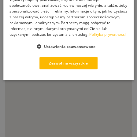
+
Czy mogę zamówienie odebrać osobiście?
społecznościowe, analizować ruch w naszej witrynie, a także, żeby
spersonalizować treści i reklamy. Informacje o tym, jak korzystasz
z naszej witryny, udostępniamy partnerom społecznościowym,
+
Czy wysyłacie za granicę?
reklamowym i analitycznym. Partnerzy mogą połączyć te
informacje z innymi danymi otrzymanymi od Ciebie lub
uzyskanymi podczas korzystania z ich usług.
Polityka prywatności
+
Gdzie znajdę instrukcje do otrzymanego towaru?
Ustawienia zaawansowane
Zezwól na wszystkie