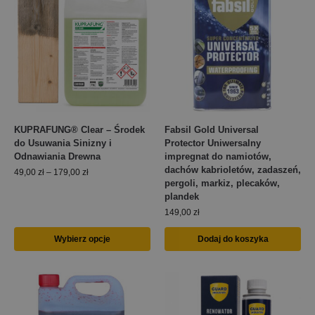
KUPRAFUNG® Clear – Środek
Fabsil Gold Universal
do Usuwania Sinizny i
Protector Uniwersalny
Odnawiania Drewna
impregnat do namiotów,
dachów kabrioletów, zadaszeń,
49,00
zł
–
179,00
zł
pergoli, markiz, plecaków,
plandek
149,00
zł
Wybierz opcje
Dodaj do koszyka