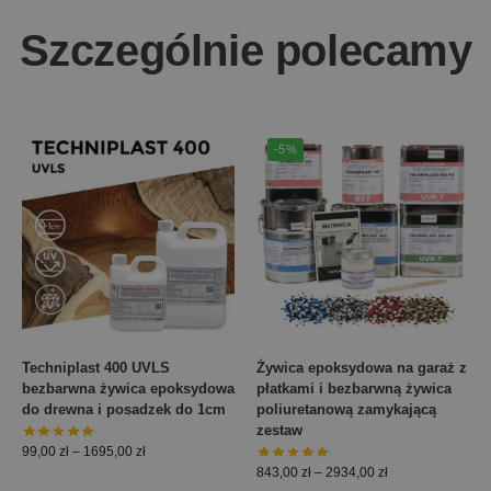
Szczególnie polecamy
-5%
Techniplast 400 UVLS
Żywica epoksydowa na garaż z
bezbarwna żywica epoksydowa
płatkami i bezbarwną żywica
do drewna i posadzek do 1cm
poliuretanową zamykającą
zestaw
99,00
zł
–
1695,00
zł
843,00
zł
–
2934,00
zł