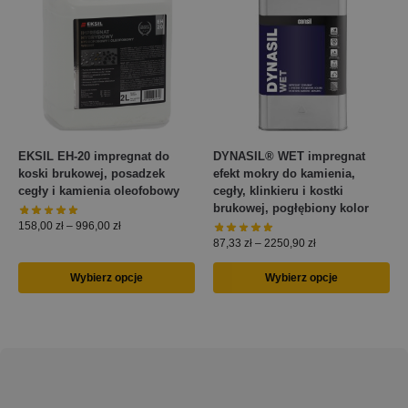
EKSIL EH-20 impregnat do
DYNASIL® WET impregnat
koski brukowej, posadzek
efekt mokry do kamienia,
cegły i kamienia oleofobowy
cegły, klinkieru i kostki
brukowej, pogłębiony kolor
158,00
zł
–
996,00
zł
87,33
zł
–
2250,90
zł
Wybierz opcje
Wybierz opcje