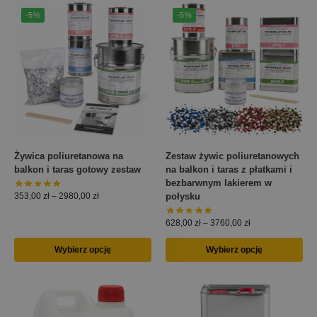
-5%
-5%
Żywica poliuretanowa na
Zestaw żywic poliuretanowych
balkon i taras gotowy zestaw
na balkon i taras z płatkami i
bezbarwnym lakierem w
połysku
353,00
zł
–
2980,00
zł
628,00
zł
–
3760,00
zł
Wybierz opcję
Wybierz opcję