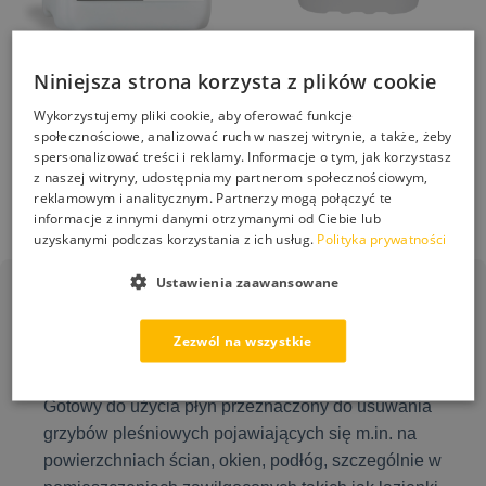
Super A-fri – Ochrona
STONEHOLDER Spoiwo do
Powierzchni Przed Glonami i
Niniejsza strona korzysta z plików cookie
Kruszyw i Kory Trwała
Mchem – 5L
Stabilizacja Nawierzchni 5L
Wykorzystujemy pliki cookie, aby oferować funkcje
436,40
zł
społecznościowe, analizować ruch w naszej witrynie, a także, żeby
249,00
zł
spersonalizować treści i reklamy. Informacje o tym, jak korzystasz
z naszej witryny, udostępniamy partnerom społecznościowym,
Dodaj do koszyka
Dodaj do koszyka
reklamowym i analitycznym. Partnerzy mogą połączyć te
informacje z innymi danymi otrzymanymi od Ciebie lub
uzyskanymi podczas korzystania z ich usług.
Polityka prywatności
Ustawienia zaawansowane
PS-50 Grzyb Stop
Zezwól na wszystkie
Gotowy do użycia płyn przeznaczony do usuwania
grzybów pleśniowych pojawiających się m.in. na
powierzchniach ścian, okien, podłóg, szczególnie w