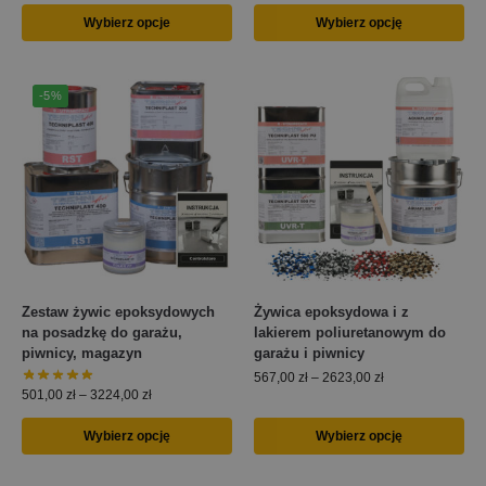
Wybierz opcje
Wybierz opcję
-5%
Zestaw żywic epoksydowych
Żywica epoksydowa i z
na posadzkę do garażu,
lakierem poliuretanowym do
piwnicy, magazyn
garażu i piwnicy
567,00
zł
–
2623,00
zł
501,00
zł
–
3224,00
zł
Wybierz opcję
Wybierz opcję