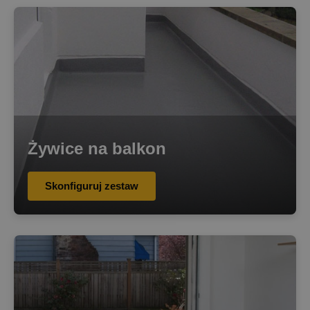
Żywice na balkon
Skonfiguruj zestaw