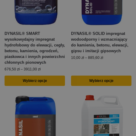
DYNASIL® SMART
DYNASIL® SOLID impregnat
wysokowydajny impregnat
wodoodporny i wzmacniający
hydrofobowy do elewacji, cegły,
do kamienia, betonu, elewacji,
betonu, kamienia, ogrodzeń,
gipsu i imitacji gipsowych
piaskowca i innych powierzchni
10,00
zł
–
885,60
zł
chłonnych pionowych
676,50
zł
–
3911,00
zł
Wybierz opcje
Wybierz opcje