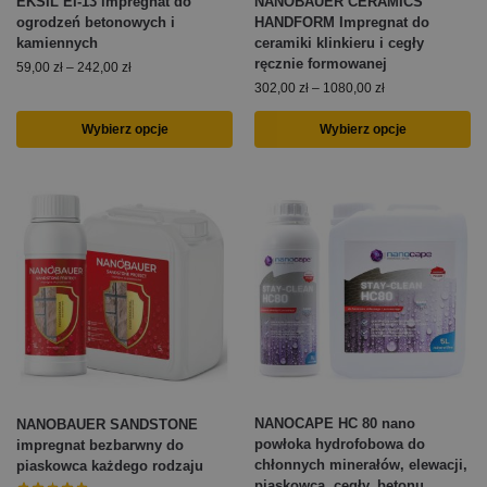
EKSIL EI-13 impregnat do
NANOBAUER CERAMICS
ogrodzeń betonowych i
HANDFORM Impregnat do
kamiennych
ceramiki klinkieru i cegły
ręcznie formowanej
59,00
zł
–
242,00
zł
302,00
zł
–
1080,00
zł
Wybierz opcje
Wybierz opcje
NANOCAPE HC 80 nano
NANOBAUER SANDSTONE
powłoka hydrofobowa do
impregnat bezbarwny do
chłonnych minerałów, elewacji,
piaskowca każdego rodzaju
piaskowca, cegły, betonu,