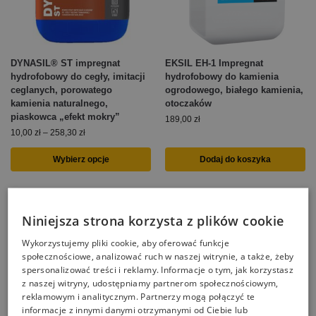
DYNASIL® ST impregnat
EKSIL EH-1 Impregnat
hydrofobowy do cegły, imitacji
hydrofobowy do kamienia
ceglanych, porowatego
ogrodowego, białego kamienia,
kamienia naturalnego,
otoczaków
piaskowca „efekt mokry”
189,00
zł
10,00
zł
–
258,30
zł
Wybierz opcje
Dodaj do koszyka
Niniejsza strona korzysta z plików cookie
Wykorzystujemy pliki cookie, aby oferować funkcje
społecznościowe, analizować ruch w naszej witrynie, a także, żeby
spersonalizować treści i reklamy. Informacje o tym, jak korzystasz
z naszej witryny, udostępniamy partnerom społecznościowym,
reklamowym i analitycznym. Partnerzy mogą połączyć te
informacje z innymi danymi otrzymanymi od Ciebie lub