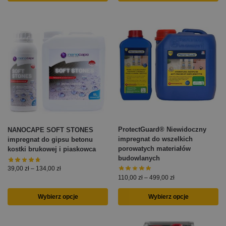
ProtectGuard® Niewidoczny
NANOCAPE SOFT STONES
impregnat do wszelkich
impregnat do gipsu betonu
porowatych materiałów
kostki brukowej i piaskowca
budowlanych
39,00
zł
–
134,00
zł
110,00
zł
–
499,00
zł
Wybierz opcje
Wybierz opcje