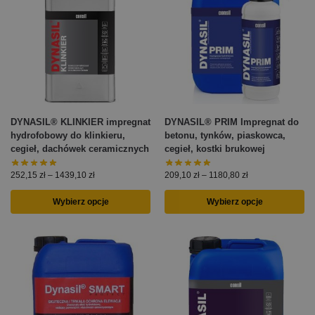
DYNASIL® KLINKIER impregnat
DYNASIL® PRIM Impregnat do
hydrofobowy do klinkieru,
betonu, tynków, piaskowca,
cegieł, dachówek ceramicznych
cegieł, kostki brukowej
252,15
zł
–
1439,10
zł
209,10
zł
–
1180,80
zł
Wybierz opcje
Wybierz opcje