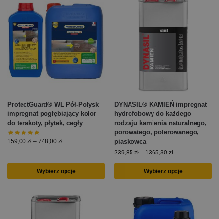
ProtectGuard® WL Pół-Połysk
DYNASIL® KAMIEŃ impregnat
impregnat pogłębiający kolor
hydrofobowy do każdego
do terakoty, płytek, cegły
rodzaju kamienia naturalnego,
porowatego, polerowanego,
piaskowca
159,00
zł
–
748,00
zł
239,85
zł
–
1365,30
zł
Wybierz opcje
Wybierz opcje