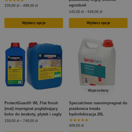
ogrodzeń
159,00
zł
–
499,00
zł
145,00
zł
–
549,00
zł
Wybierz opcje
Wybierz opcje
Wyprzedany
ProtectGuard® WL Flat finish
Specialchem nanoimpregnat do
(mat) impregnat pogłębiający
piaskowca trwała
kolor do terakoty, płytek i cegły
hydrofobizacja 20L
159,00
zł
–
748,00
zł
409,00
zł