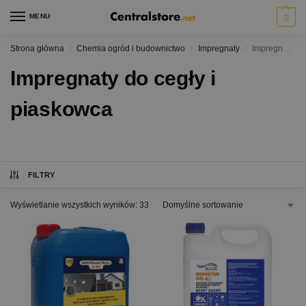
MENU
0
Strona główna
Chemia ogród i budownictwo
Impregnaty
Impregnaty do cegły i piaskowca
/
/
/
Impregnaty do cegły i
piaskowca
FILTRY
Wyświetlanie wszystkich wyników: 33