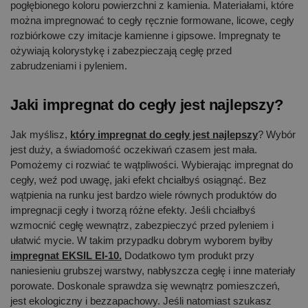
pogłębionego koloru powierzchni z kamienia. Materiałami, które
można impregnować to cegły ręcznie formowane, licowe, cegły
rozbiórkowe czy imitacje kamienne i gipsowe. Impregnaty te
ożywiają kolorystykę i zabezpieczają cegłę przed
zabrudzeniami i pyleniem.
Jaki impregnat do cegły jest najlepszy?
Jak myślisz,
który impregnat do cegły jest najlepszy
? Wybór
jest duży, a świadomość oczekiwań czasem jest mała.
Pomożemy ci rozwiać te wątpliwości. Wybierając impregnat do
cegły, weź pod uwagę, jaki efekt chciałbyś osiągnąć. Bez
wątpienia na runku jest bardzo wiele równych produktów do
impregnacji cegły i tworzą różne efekty. Jeśli chciałbyś
wzmocnić cegłę wewnątrz, zabezpieczyć przed pyleniem i
ułatwić mycie. W takim przypadku dobrym wyborem byłby
impregnat EKSIL EI-10.
Dodatkowo tym produkt przy
naniesieniu grubszej warstwy, nabłyszcza cegłę i inne materiały
porowate. Doskonale sprawdza się wewnątrz pomieszczeń,
jest ekologiczny i bezzapachowy. Jeśli natomiast szukasz