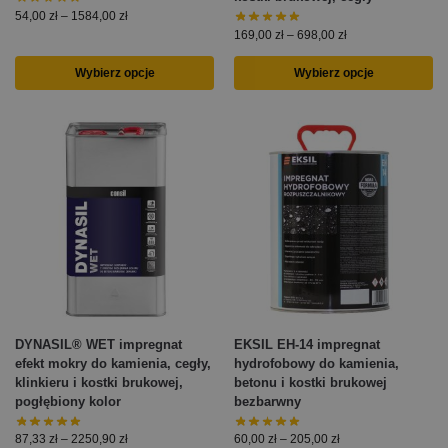
54,00
zł
–
1584,00
zł
169,00
zł
–
698,00
zł
Wybierz opcje
Wybierz opcje
DYNASIL® WET impregnat
EKSIL EH-14 impregnat
efekt mokry do kamienia, cegły,
hydrofobowy do kamienia,
klinkieru i kostki brukowej,
betonu i kostki brukowej
pogłębiony kolor
bezbarwny
87,33
zł
–
2250,90
zł
60,00
zł
–
205,00
zł