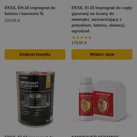
EKSIL EH-18 impregnat do
EKSIL EI-10 Impregnat do cegły
betonu i kamienia 5L
gipsowej na ściany do
wewnątrz, wzmacniający z
233,00
zł
połyskiem, betonu, elewacji,
ogrodzeń
179,00
zł
Dodaj do koszyka
Wybierz opcje