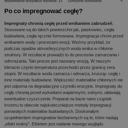
Wyświetlanie wszystkich wyników: 33
Po co impregnować cegłę?
Impregnaty chronią cegłę przed wnikaniem zabrudzeń
.
Stosowane są do takich powierzchni jak, piaskowiec, cegła
budowlana, cegła ręcznie formowana. Impregnacja chroni przed
wnikaniem wody i procesami erozji. Weźmy przykład, że
podczas opadów atmosferycznych woda wnika w chłonne
struktury. W rezultacie prowadzi to do procesów zamarzania i
odmrażania. Taki proces jest nazwany erozją. W naszym
klimacie często temperatura przechodzi przez granicę zera
stopni. W rezultacie woda zamarza i odmarza, krusząc cegłę i
inne materiały budowlane. Większość materiałów chłonnych nie
jest odporna na degradacyjne czynniki erozyjne. Impregnaty do
cegły chronią przed wykwitami wapiennymi, solnymi, ułatwiają
ewentualne czyszczenie. Preparat na bazie nano cząstek
krzemu to obecnie najskuteczniejsze metody impregnacji
porowatych materiałów budowlanych. Doskonałym
uzupełnieniem impregnatów bezbarwnych są te, które nadają
„efekt mokry”. Efektem jest nadanie nowego wyglądu