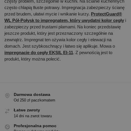
częsty problem, szczególnie w kuchni. Na ścianie kuchennych
często chlapią tłuste potrawy. Impregnacja zabezpieczy ścianę
przed brudem, ułatwi mycie i wnikanie kurzy.
ProtectGuard®
WL Pół-Połysk to impregnatem, który uwydatni kolor cegły
i
zabezpieczy przed trustami plamami. Na koniec przedstawię
jeszcze produkt, który jest przeznaczony szczególnie na
zewnątrz. Impregnat ten ożywia kolor cegły i elewacji na
domach. Jest szybkoschnący i łatwo się aplikuje. Mowa o
impregnacie do cegły EKSIL EI-11
. Z pewnością jest to
produkt, który można polecić.
Darmowa dostawa
Od 250 zł paczkomatem
Łatwe zwroty
14 dni na zwrot towaru
Profesjonalna pomoc