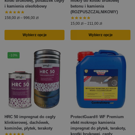
koski brukowej, posadzek cegły
mokry do kostki brukowej
i kamienia oleofobowy
betonu i kamienia
(ROZPUSZCZALNIKOWY)
158,00
zł
–
996,00
zł
15,00
zł
–
211,00
zł
Wybierz opcje
Wybierz opcje
-10%
HRC 50 impregnat do cegły
ProtectGuard® WF Premium
klinkierowej, dachówek,
efekt mokrego kamienia
kominów, płytek, terakoty
impregnat do płytek, terakoty,
kostki brukowej, cegły