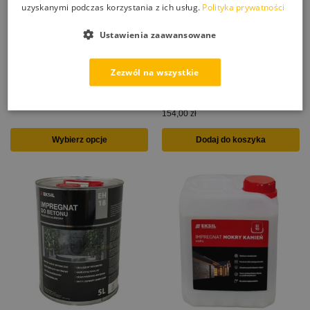
uzyskanymi podczas korzystania z ich usług.
Polityka prywatności
Ustawienia zaawansowane
EKSIL EH-16 impregnat
EKSIL EH-17 impregnat
hydrofobowy do cegły
budowlany hydrofobowy
gipsowej, elewacji, tynków
uniwersalny do elewacji, kostki
Zezwól na wszystkie
mineralnych i kamienia
brukowej, kamienia, łupek,
gips, cegła, beton
10,00
zł
–
604,00
zł
154,00
zł
Wybierz opcje
Dodaj do koszyka