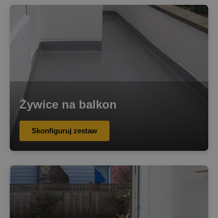
Żywice na balkon
Skonfiguruj zestaw