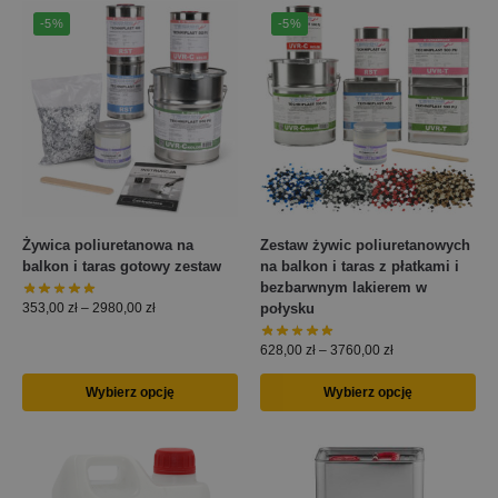
-5%
-5%
Żywica poliuretanowa na
Zestaw żywic poliuretanowych
balkon i taras gotowy zestaw
na balkon i taras z płatkami i
bezbarwnym lakierem w
połysku
353,00
zł
–
2980,00
zł
628,00
zł
–
3760,00
zł
Wybierz opcję
Wybierz opcję