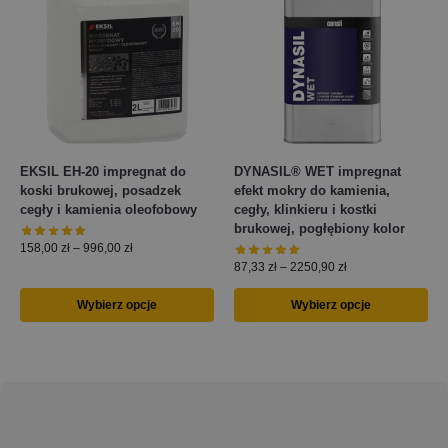
EKSIL EH-20 impregnat do
DYNASIL® WET impregnat
koski brukowej, posadzek
efekt mokry do kamienia,
cegły i kamienia oleofobowy
cegły, klinkieru i kostki
brukowej, pogłębiony kolor
158,00
zł
–
996,00
zł
87,33
zł
–
2250,90
zł
Wybierz opcje
Wybierz opcje