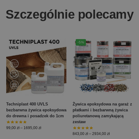
Szczególnie polecamy
-5%
Techniplast 400 UVLS
Żywica epoksydowa na garaż z
bezbarwna żywica epoksydowa
płatkami i bezbarwną żywica
do drewna i posadzek do 1cm
poliuretanową zamykającą
zestaw
99,00
zł
–
1695,00
zł
843,00
zł
–
2934,00
zł