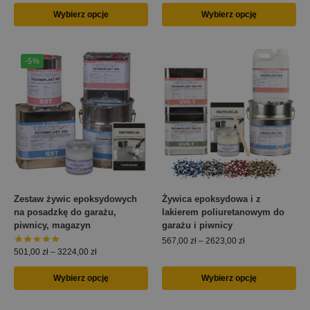
Wybierz opcje
Wybierz opcję
-5%
Zestaw żywic epoksydowych
Żywica epoksydowa i z
na posadzkę do garażu,
lakierem poliuretanowym do
piwnicy, magazyn
garażu i piwnicy
567,00
zł
–
2623,00
zł
501,00
zł
–
3224,00
zł
Wybierz opcję
Wybierz opcję