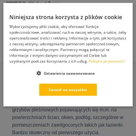
PRIMER Podkład pod Żywicę
STONEHOLDER Spoiwo do
Neoepoksyd Grunt do Betonu
Kruszyw i Kory Trwała
ESKIL 5L
Niniejsza strona korzysta z plików cookie
Stabilizacja Nawierzchni 5L
292,00
zł
Wykorzystujemy pliki cookie, aby oferować funkcje
249,00
zł
społecznościowe, analizować ruch w naszej witrynie, a także, żeby
spersonalizować treści i reklamy. Informacje o tym, jak korzystasz
Dodaj do koszyka
Dodaj do koszyka
z naszej witryny, udostępniamy partnerom społecznościowym,
reklamowym i analitycznym. Partnerzy mogą połączyć te
informacje z innymi danymi otrzymanymi od Ciebie lub
uzyskanymi podczas korzystania z ich usług.
Polityka prywatności
Ustawienia zaawansowane
PS-50 Grzyb Stop
Zezwól na wszystkie
Gotowy do użycia płyn przeznaczony do usuwania
grzybów pleśniowych pojawiających się m.in. na
powierzchniach ścian, okien, podłóg, szczególnie w
pomieszczeniach zawilgoconych takich jak łazienki.
Bardzo skuteczny od pierwszego użycia.