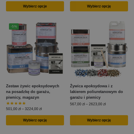
Wybierz opcje
Wybierz opcję
-5%
Zestaw żywic epoksydowych
Żywica epoksydowa i z
na posadzkę do garażu,
lakierem poliuretanowym do
piwnicy, magazyn
garażu i piwnicy
567,00
zł
–
2623,00
zł
501,00
zł
–
3224,00
zł
Wybierz opcję
Wybierz opcję