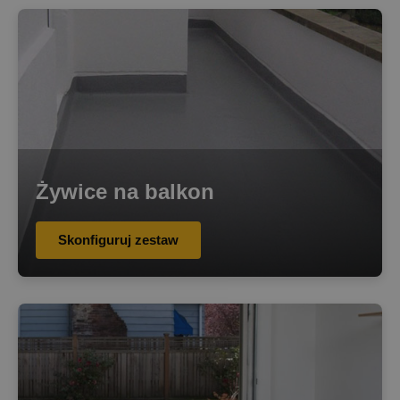
Żywice na balkon
Skonfiguruj zestaw