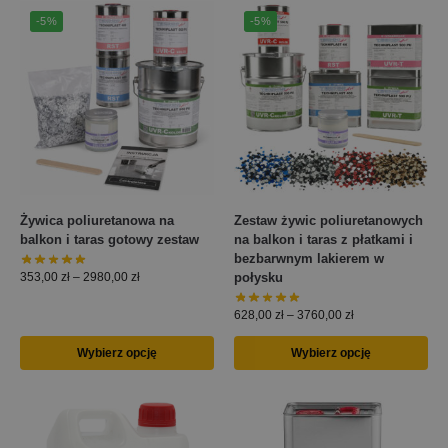
-5%
-5%
Żywica poliuretanowa na
Zestaw żywic poliuretanowych
balkon i taras gotowy zestaw
na balkon i taras z płatkami i
bezbarwnym lakierem w
połysku
353,00
zł
–
2980,00
zł
628,00
zł
–
3760,00
zł
Wybierz opcję
Wybierz opcję