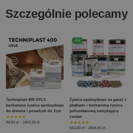
Szczególnie polecamy
-5%
Techniplast 400 UVLS
Żywica epoksydowa na garaż z
bezbarwna żywica epoksydowa
płatkami i bezbarwną żywica
do drewna i posadzek do 1cm
poliuretanową zamykającą
zestaw
99,00
zł
–
1695,00
zł
843,00
zł
–
2934,00
zł