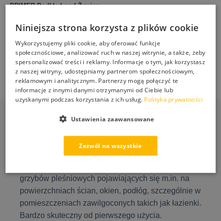
PRIMER Podkład pod Żywicę
STONEHOLDER Spoiwo do
Neoepoksyd Grunt do Betonu
Kruszyw i Kory Trwała
ESKIL 5L
Niniejsza strona korzysta z plików cookie
Stabilizacja Nawierzchni 5L
292,00
zł
Wykorzystujemy pliki cookie, aby oferować funkcje
249,00
zł
społecznościowe, analizować ruch w naszej witrynie, a także, żeby
spersonalizować treści i reklamy. Informacje o tym, jak korzystasz
Dodaj do koszyka
Dodaj do koszyka
z naszej witryny, udostępniamy partnerom społecznościowym,
reklamowym i analitycznym. Partnerzy mogą połączyć te
informacje z innymi danymi otrzymanymi od Ciebie lub
uzyskanymi podczas korzystania z ich usług.
Polityka prywatności
Ustawienia zaawansowane
PS-50 Grzyb Stop
Zezwól na wszystkie
Gotowy do użycia płyn przeznaczony do usuwania
grzybów pleśniowych pojawiających się m.in. na
powierzchniach ścian, okien, podłóg, szczególnie w
pomieszczeniach zawilgoconych takich jak łazienki.
Bardzo skuteczny od pierwszego użycia.