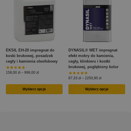
EKSIL EH-20 impregnat do
DYNASIL® WET impregnat
koski brukowej, posadzek
efekt mokry do kamienia,
cegły i kamienia oleofobowy
cegły, klinkieru i kostki
brukowej, pogłębiony kolor
158,00
zł
–
996,00
zł
87,33
zł
–
2250,90
zł
Wybierz opcje
Wybierz opcje