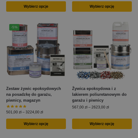
Wybierz opcje
Wybierz opcję
-5%
Zestaw żywic epoksydowych
Żywica epoksydowa i z
na posadzkę do garażu,
lakierem poliuretanowym do
piwnicy, magazyn
garażu i piwnicy
567,00
zł
–
2623,00
zł
501,00
zł
–
3224,00
zł
Wybierz opcję
Wybierz opcję