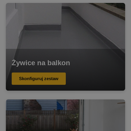
Żywice na balkon
Skonfiguruj zestaw