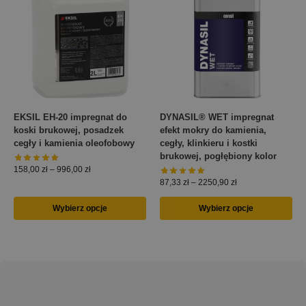
EKSIL EH-20 impregnat do
DYNASIL® WET impregnat
koski brukowej, posadzek
efekt mokry do kamienia,
cegły i kamienia oleofobowy
cegły, klinkieru i kostki
brukowej, pogłębiony kolor
158,00
zł
–
996,00
zł
87,33
zł
–
2250,90
zł
Wybierz opcje
Wybierz opcje