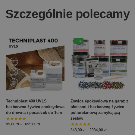
Szczególnie polecamy
-5%
Techniplast 400 UVLS
Żywica epoksydowa na garaż z
bezbarwna żywica epoksydowa
płatkami i bezbarwną żywica
do drewna i posadzek do 1cm
poliuretanową zamykającą
zestaw
99,00
zł
–
1695,00
zł
843,00
zł
–
2934,00
zł