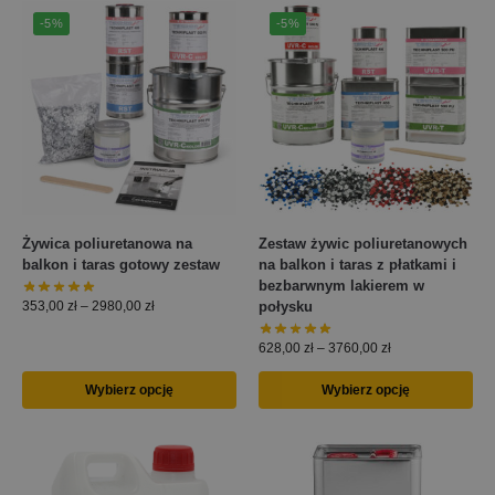
-5%
-5%
Żywica poliuretanowa na
Zestaw żywic poliuretanowych
balkon i taras gotowy zestaw
na balkon i taras z płatkami i
bezbarwnym lakierem w
połysku
353,00
zł
–
2980,00
zł
628,00
zł
–
3760,00
zł
Wybierz opcję
Wybierz opcję