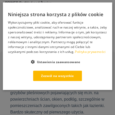
PRIMER Podkład pod Żywicę
STONEHOLDER Spoiwo do
Neoepoksyd Grunt do Betonu
Kruszyw i Kory Trwała
ESKIL 5L
Niniejsza strona korzysta z plików cookie
Stabilizacja Nawierzchni 5L
292,00
zł
Wykorzystujemy pliki cookie, aby oferować funkcje
249,00
zł
społecznościowe, analizować ruch w naszej witrynie, a także, żeby
spersonalizować treści i reklamy. Informacje o tym, jak korzystasz
Dodaj do koszyka
Dodaj do koszyka
z naszej witryny, udostępniamy partnerom społecznościowym,
reklamowym i analitycznym. Partnerzy mogą połączyć te
informacje z innymi danymi otrzymanymi od Ciebie lub
uzyskanymi podczas korzystania z ich usług.
Polityka prywatności
Ustawienia zaawansowane
PS-50 Grzyb Stop
Zezwól na wszystkie
Gotowy do użycia płyn przeznaczony do usuwania
grzybów pleśniowych pojawiających się m.in. na
powierzchniach ścian, okien, podłóg, szczególnie w
pomieszczeniach zawilgoconych takich jak łazienki.
Bardzo skuteczny od pierwszego użycia.