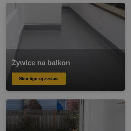
Żywice na balkon
Skonfiguruj zestaw