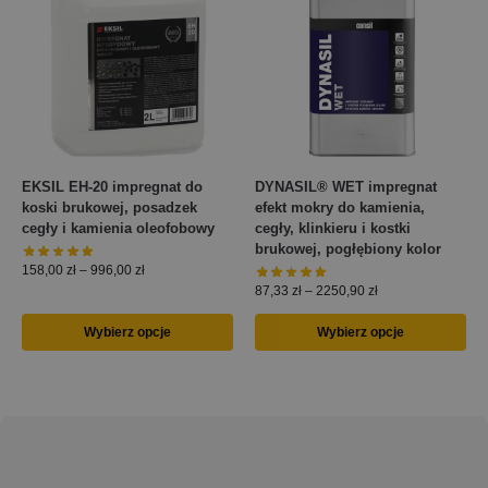
EKSIL EH-20 impregnat do
DYNASIL® WET impregnat
koski brukowej, posadzek
efekt mokry do kamienia,
cegły i kamienia oleofobowy
cegły, klinkieru i kostki
brukowej, pogłębiony kolor
158,00
zł
–
996,00
zł
87,33
zł
–
2250,90
zł
Wybierz opcje
Wybierz opcje