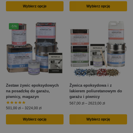
Wybierz opcje
Wybierz opcję
-5%
Zestaw żywic epoksydowych
Żywica epoksydowa i z
na posadzkę do garażu,
lakierem poliuretanowym do
piwnicy, magazyn
garażu i piwnicy
567,00
zł
–
2623,00
zł
501,00
zł
–
3224,00
zł
Wybierz opcję
Wybierz opcję