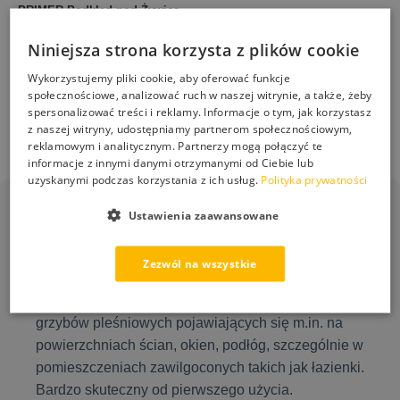
PRIMER Podkład pod Żywicę
STONEHOLDER Spoiwo do
Neoepoksyd Grunt do Betonu
Kruszyw i Kory Trwała
ESKIL 5L
Niniejsza strona korzysta z plików cookie
Stabilizacja Nawierzchni 5L
292,00
zł
Wykorzystujemy pliki cookie, aby oferować funkcje
249,00
zł
społecznościowe, analizować ruch w naszej witrynie, a także, żeby
spersonalizować treści i reklamy. Informacje o tym, jak korzystasz
Dodaj do koszyka
Dodaj do koszyka
z naszej witryny, udostępniamy partnerom społecznościowym,
reklamowym i analitycznym. Partnerzy mogą połączyć te
informacje z innymi danymi otrzymanymi od Ciebie lub
uzyskanymi podczas korzystania z ich usług.
Polityka prywatności
Ustawienia zaawansowane
PS-50 Grzyb Stop
Zezwól na wszystkie
Gotowy do użycia płyn przeznaczony do usuwania
grzybów pleśniowych pojawiających się m.in. na
powierzchniach ścian, okien, podłóg, szczególnie w
pomieszczeniach zawilgoconych takich jak łazienki.
Bardzo skuteczny od pierwszego użycia.