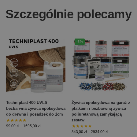
Szczególnie polecamy
-5%
Techniplast 400 UVLS
Żywica epoksydowa na garaż z
bezbarwna żywica epoksydowa
płatkami i bezbarwną żywica
do drewna i posadzek do 1cm
poliuretanową zamykającą
zestaw
99,00
zł
–
1695,00
zł
843,00
zł
–
2934,00
zł