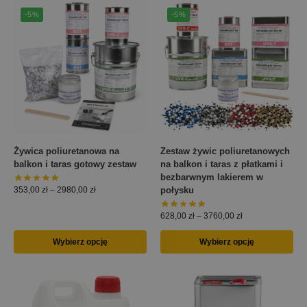
-5%
-5%
Żywica poliuretanowa na
Zestaw żywic poliuretanowych
balkon i taras gotowy zestaw
na balkon i taras z płatkami i
bezbarwnym lakierem w
połysku
353,00
zł
–
2980,00
zł
628,00
zł
–
3760,00
zł
Wybierz opcję
Wybierz opcję