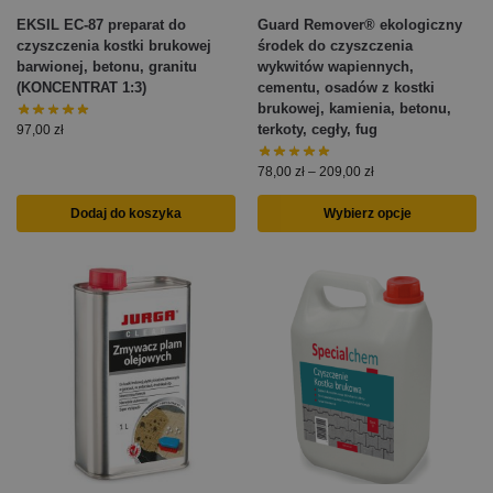
EKSIL EC-87 preparat do
Guard Remover® ekologiczny
czyszczenia kostki brukowej
środek do czyszczenia
barwionej, betonu, granitu
wykwitów wapiennych,
(KONCENTRAT 1:3)
cementu, osadów z kostki
brukowej, kamienia, betonu,
terkoty, cegły, fug
97,00
zł
78,00
zł
–
209,00
zł
Dodaj do koszyka
Wybierz opcje