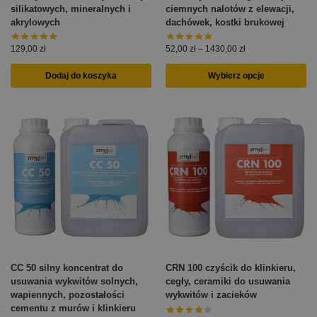
silikatowych, mineralnych i
ciemnych nalotów z elewacji,
akrylowych
dachówek, kostki brukowej
129,00
zł
52,00
zł
–
1430,00
zł
Dodaj do koszyka
Wybierz opcje
CC 50 silny koncentrat do
CRN 100 czyścik do klinkieru,
usuwania wykwitów solnych,
cegły, ceramiki do usuwania
wapiennych, pozostałości
wykwitów i zacieków
cementu z murów i klinkieru