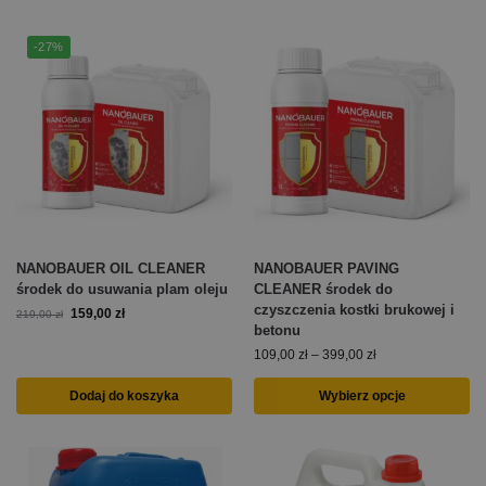
-27%
NANOBAUER OIL CLEANER
NANOBAUER PAVING
środek do usuwania plam oleju
CLEANER środek do
czyszczenia kostki brukowej i
159,00
zł
219,00
zł
betonu
109,00
zł
–
399,00
zł
Dodaj do koszyka
Wybierz opcje