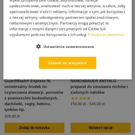
społecznościowe, analizować ruch w naszej witrynie, a także, żeby
spersonalizować treści i reklamy. Informacje o tym, jak korzystasz
z naszej witryny, udostępniamy partnerom społecznościowym,
reklamowym i analitycznym. Partnerzy mogą połączyć te
informacje z innymi danymi otrzymanymi od Ciebie lub
uzyskanymi podczas korzystania z ich usług.
Polityka prywatności
Ustawienia zaawansowane
Zezwól na wszystkie
GuardWash® Express 5L
NANOABAUER ANTIALG
uniwersalny środek do
preparat do usuwania mchów i
czyszczenia elewacji, porostów
zielonych nalotów
z powierzchni budowlanych,
dachówki, cegły, betonu,
156,00
zł
–
545,00
zł
tynków itp.
329,00
zł
Dodaj do koszyka
Wybierz opcje